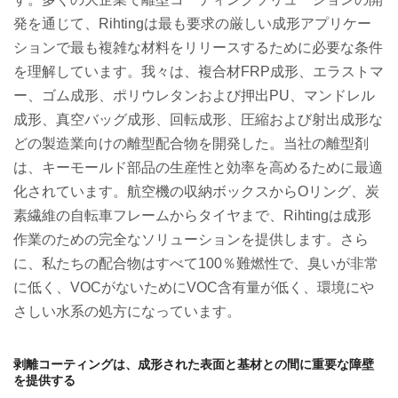
発を通じて、
Rihting
は最も要求の厳しい成形アプリケー
ションで最も複雑な材料をリリースするために必要な条件
を理解しています。我々は、複合材
FRP
成形、エラストマ
ー、ゴム成形、ポリウレタンおよび押出
PU
、マンドレル
成形、真空バッグ成形、回転成形、圧縮および射出成形な
どの製造業向けの離型配合物を開発した。当社の離型剤
は、キーモールド部品の生産性と効率を高めるために最適
化されています。航空機の収納ボックスから
O
リング、炭
素繊維の自転車フレームからタイヤまで、
Rihting
は成形
作業のための完全なソリューションを提供します。さら
に、私たちの配合物はすべて
100
％難燃性で、臭いが非常
に低く、
VOC
がないために
VOC
含有量が低く、環境にや
さしい水系の処方になっています。
剥離コーティングは、成形された表面と基材との間に重要な障壁
を提供する