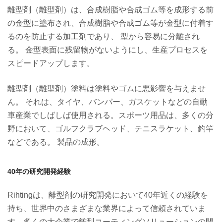
離型剤（離型剤）は、合成樹脂や合成ゴム等を成形する前
の金型に塗布され、合成樹脂や合成ゴム等が金型に付着す
るのを防止する加工剤であり、 型から容易に分離され
る。 金型表面に残留物がないようにし、生産プロセスを
スピードアップします。
離型剤（離型剤）塗料は塗料やゴムに悪影響を与えませ
ん。 それは、タイヤ、バンパー、ガスケットなどの自動
車産業でしばしば使用される。スポーツ用品は、多くの分
野において、ゴルフクラブヘッド、テニスラケット、釣竿
などである。 製品の成形。
40
年の研究開発経験
Rihting
は、離型剤の研究開発において
40
年近くの経験を
持ち、世界中のさまざまな業界によって信頼されていま
す。多くの大企業で離型コーティングソリューションの開