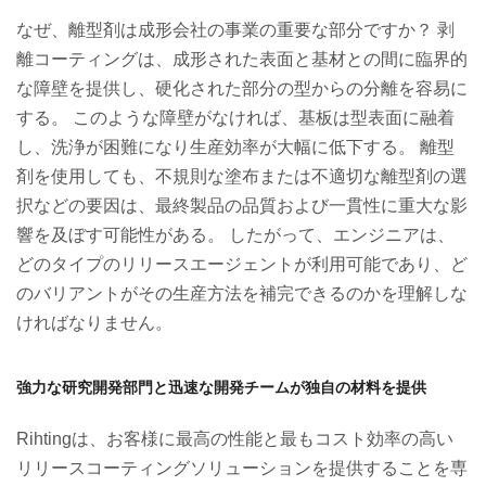
なぜ、離型剤は成形会社の事業の重要な部分ですか？ 剥
離コーティングは、成形された表面と基材との間に臨界的
な障壁を提供し、硬化された部分の型からの分離を容易に
する。 このような障壁がなければ、基板は型表面に融着
し、洗浄が困難になり生産効率が大幅に低下する。 離型
剤を使用しても、不規則な塗布または不適切な離型剤の選
択などの要因は、最終製品の品質および一貫性に重大な影
響を及ぼす可能性がある。 したがって、エンジニアは、
どのタイプのリリースエージェントが利用可能であり、ど
のバリアントがその生産方法を補完できるのかを理解しな
ければなりません。
強力な研究開発部門と迅速な開発チームが独自の材料を提供
Rihting
は、お客様に最高の性能と最もコスト効率の高い
リリースコーティングソリューションを提供することを専