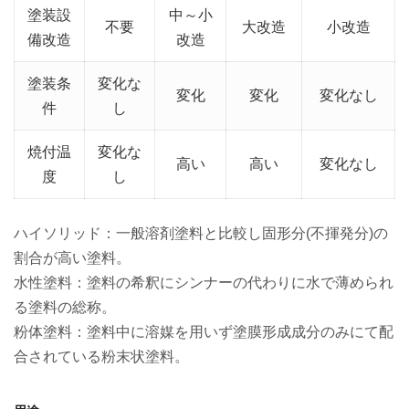
塗装設
中～小
不要
大改造
小改造
備改造
改造
塗装条
変化な
変化
変化
変化なし
件
し
焼付温
変化な
高い
高い
変化なし
度
し
ハイソリッド：一般溶剤塗料と比較し固形分(不揮発分)の
割合が高い塗料。
水性塗料：塗料の希釈にシンナーの代わりに水で薄められ
る塗料の総称。
粉体塗料：塗料中に溶媒を用いず塗膜形成成分のみにて配
合されている粉末状塗料。