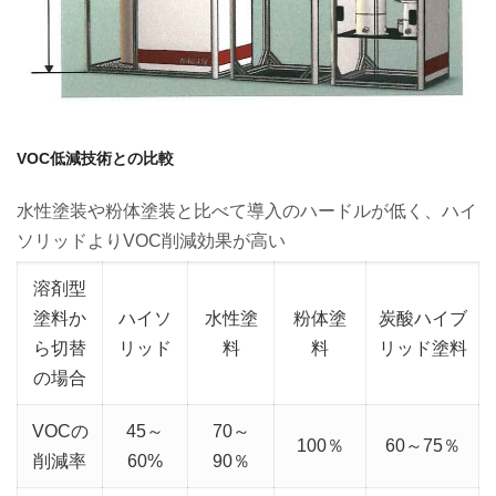
VOC低減技術との比較
水性塗装や粉体塗装と比べて導入のハードルが低く、ハイ
ソリッドよりVOC削減効果が高い
溶剤型
塗料か
ハイソ
水性塗
粉体塗
炭酸ハイブ
ら切替
リッド
料
料
リッド塗料
の場合
VOCの
45～
70～
100％
60～75％
削減率
60%
90％