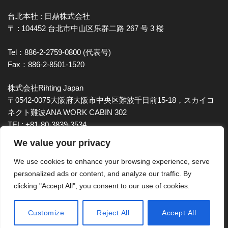
台北本社 : 日鼎株式会社
〒 : 104452 台北市中山区乐群二路 267 号 3 楼
Tel：886-2-2759-0800 (代表号)
Fax：886-2-8501-1520
株式会社Rihting Japan
〒0542-0075大阪府大阪市中央区難波千日前15-18，スカイコ
ネクト難波ANA WORK CABIN 302
TEL:
+81-80-3839-3534
We value your privacy
E-mail：
rt-sales@rihting.com
We use cookies to enhance your browsing experience, serve
personalized ads or content, and analyze our traffic. By
clicking "Accept All", you consent to our use of cookies.
Customize
Reject All
Accept All
All Rights Reserved © 2023 Rihting Industrial Co., Ltd.